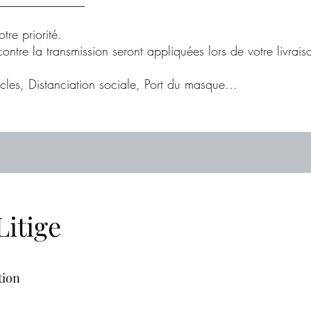
______________
tre priorité.
ntre la transmission seront appliquées lors de votre livrais
ticles, Distanciation sociale, Port du masque...
Litige
tion