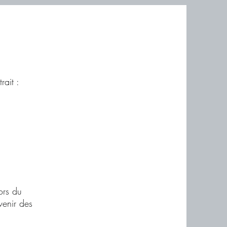
rait :
ors du
venir des