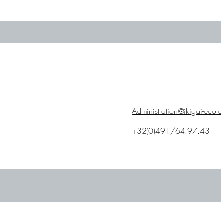
Administration@ikigai-ecol
+32(0)491/64.97.43