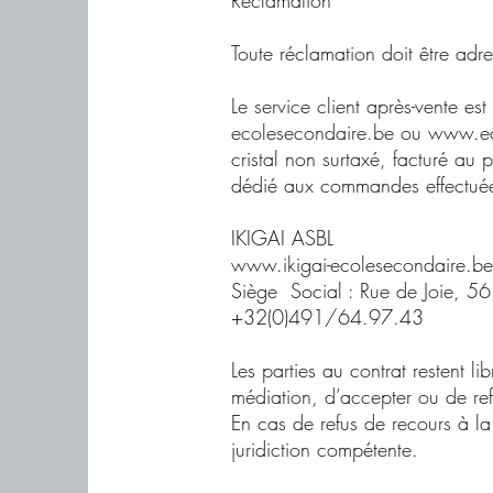
Réclamation
Toute réclamation doit être adre
Le service client après-vente es
ecolesecondaire.be ou www.ec
cristal non surtaxé, facturé a
dédié aux commandes effectuées
IKIGAI ASBL
www.ikigai-ecolesecondaire.be
Siège Social : Rue de Joie, 56
+32(0)491/64.97.43
Les parties au contrat restent l
médiation, d’accepter ou de ref
En cas de refus de recours à la 
juridiction compétente.